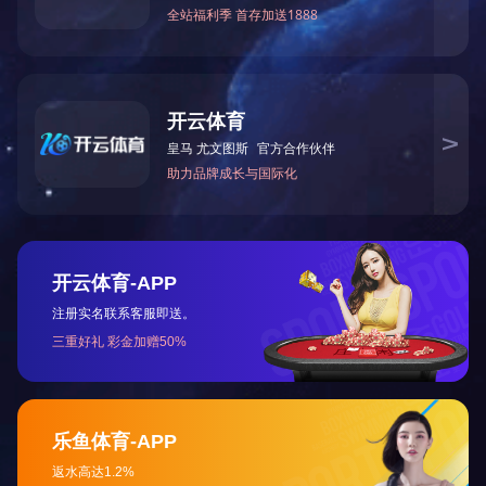
不断壮大，员工360余人，业绩也逐年增加。公司今天的成就离不开
每一位付出勤劳汗水的员工，正是有了所有人的孜孜不倦和辛勤耕
耘，才有了爱游戏官方端网站登录入口-爱游戏aiyouxi（中国）的今
天。
未来，在公司所有员工的共同努力下，爱游戏官方端网站登录入口-
爱游戏aiyouxi（中国）企业实力定会更上一个台阶。公司将继续以
更强健的团队组合和完善的制度体系，打造企业网络服务品牌，以
诚信服务客户，帮助企业实现更大的商机，同时也造就爱游戏官方
端网站登录入口-爱游戏aiyouxi（中国）更大的辉煌！
中秋月已圆，情深人团圆。在此爱游戏官方端网站登录入口-爱游戏
aiyouxi（中国）祝全体员工、广大客户朋友中秋快乐，阖家幸福！