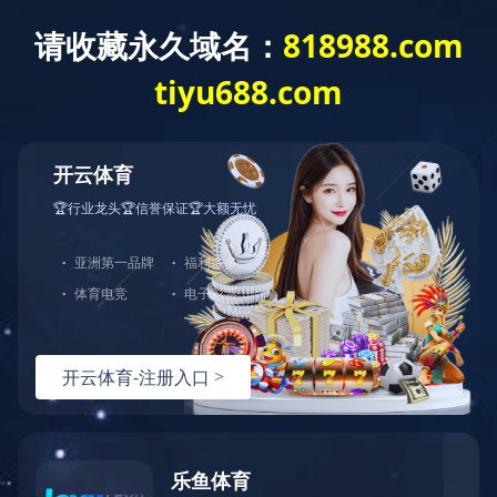
爱游戏官方端网站登录入口
行业网站运营专家
开心工作 快乐生活
激情网络生活 · 创造网络神话 · 分享发展成果 · 为了共同的梦想而拼
搏
精彩生活
培训发展
明通之星
【福利活动】情暖中秋 浓情蜜意│爱游戏官方端网站
登录入口-爱游戏aiyouxi（中国）为全体员工发放中
秋福利