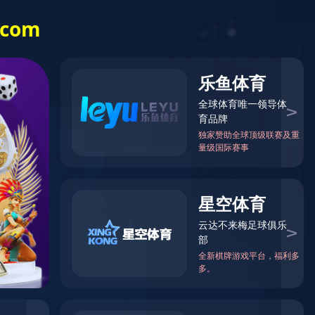
旗下网站
频中心
服务定位
主营业务
招贤纳士
联系我们