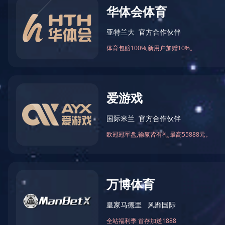
精彩生活
培训发展
明通之星
爱游戏官方端网站登
【活动】爱“乒”才会赢！爱游
爱“乒”才会赢