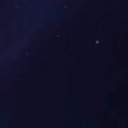
本次中秋节福利样式繁多，既有代表中秋佳节的月饼，又有充满节
日氛围的蛋黄酥和各种水果，例如冬枣、葡萄和芒果。这一份份礼
品中，饱含了公司对员工的关心与感激，礼品不仅仅是一种物质的
回馈，更是情感上的传递，让员工感受到企业的温暖，希望大家一
起凝心聚力、携手度过更多美好的时光。