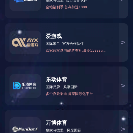
这不仅是
爱游戏官方端网站登录入口的体现，
也
是公司对员工的关
怀和尊重。在这个物质世界里，人们往往容易忽视精神层面的需
求。而公司
发放暖心福利
的行为，恰恰提醒我们，除了物质的满
足，我们更需要精神的滋养。这份关爱，让员工感受到家的温暖，
也让他们更有动力去投入到工作中。这种互动，不仅能够提升员工
的工作满意度，也能够提高团队的整体效率。