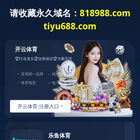
爱游戏官方端网站登录入口
行业网站运营专家
开心工作 快乐生活
激情网络生活 · 创造网络神话 · 分享发展成果 · 为了共同的梦想而拼
搏
精彩生活
培训发展
明通之星
【节日】月团圆 悦中秋|爱游戏官方端网站登录入口-
爱游戏aiyouxi（中国）为员工发放中秋节暖心福利