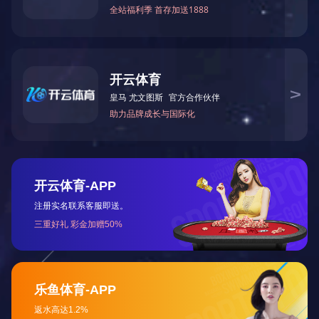
为保证中秋福利及时发放，公司将礼品一一搬至前台，各部门员工
陆续前来，推着推车搬运礼品，行政部人员仔细清点，绝不漏掉每
一个小伙伴的礼品，现场欢声笑语一片，洋溢着浓浓的节日氛围。