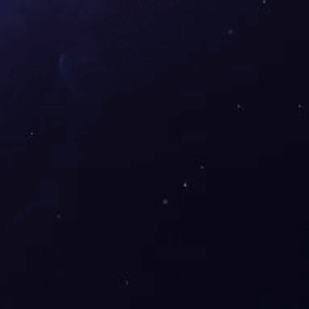
：贺明通公司成功通过注册商标申请