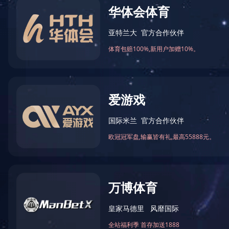
爱游戏官方端网站登录入口
行业动态
领
爱游戏官方端网站登
热烈祝