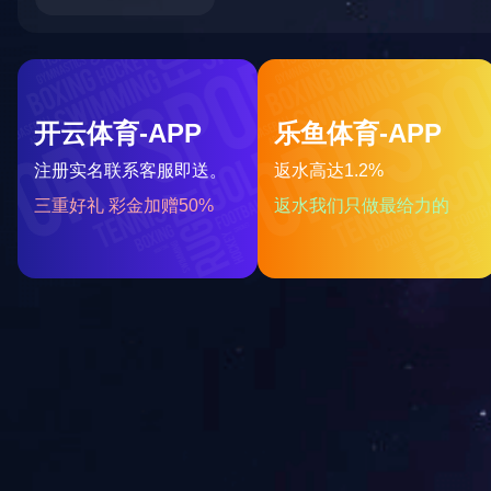
百站网络致力于行业网站开发运营和企业电子商务解
法》和《软件产品管理办法》的有关规定，由软件行业
软件企业和软件产品认证（即“双软认证”），是百站
好促进。百站网