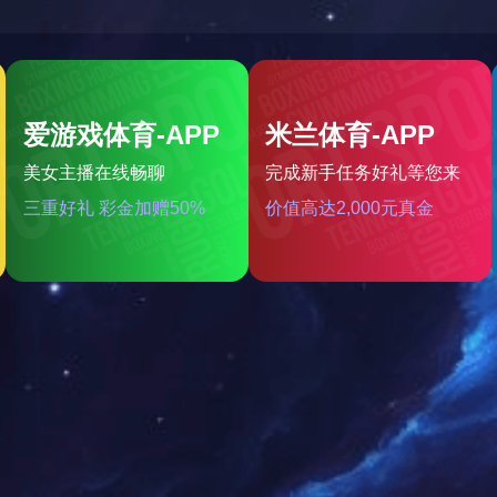
决方案服务，始终坚持核心技术的自主研发和服务软件创新提升
协会受理、初审，市科技和信息局、市发展和改革局、市贸易工
终通过，授予杭州百站网络科技有限公司双软企业认证。
网络软件服务实力的有效见证，同时也将让百站网络享受政府税
络在今后的发展中将加大软件产品经营和企业服务水平，积极开