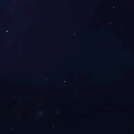
关于我们
旗下网站
公司简介
查看更多
爱游戏官方端网站登录入口
发展历程
明通人
公司优势
荣誉资质
精彩生活
培训发展
明通之星