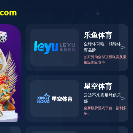
旗下网站
频中心
服务定位
主营业务
招贤纳士
联系我们