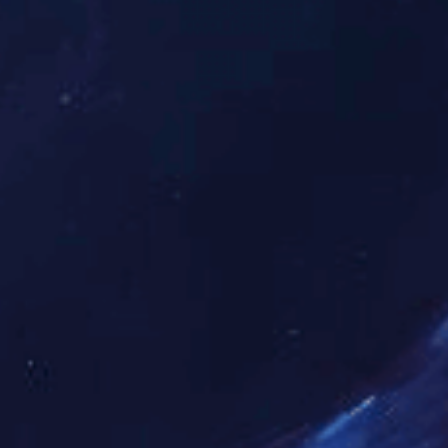
备了精美的端午节福利
礼盒。在这个
特殊的节日里，给员