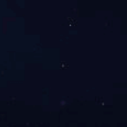
，为员工们营造一个温馨如家的工作气氛，让员工门在公司感