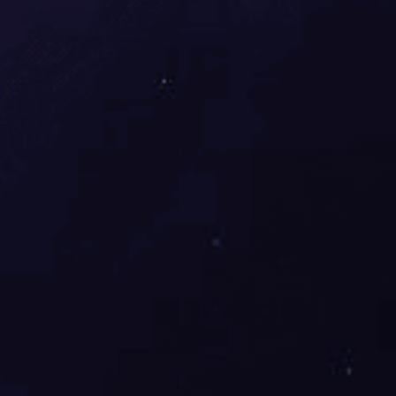
查看详情
2016-05-13
明通人套圈闹元宵
元宵节，吃汤圆。寓意代表团圆美满，但已经在外打