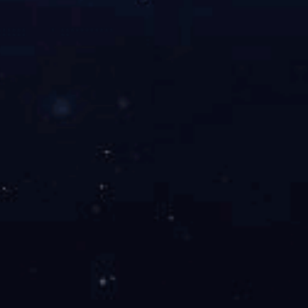
公司简介
查看更多
爱游戏官方端网站登录入口
发展历程
明通人
公司优势
荣誉资质
精彩生活
培训发展
明通之星
0571-87756374