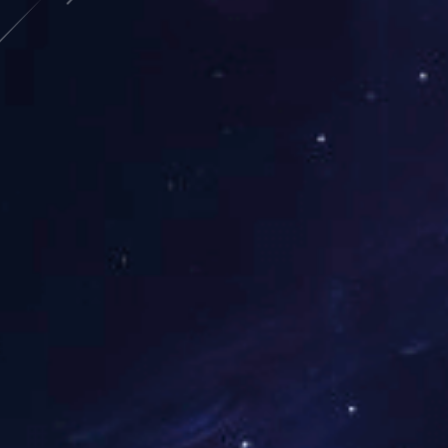
【chem17团建】真的勇士！敢于
直面39℃酷暑天
7月23-24日周末，CHEM17 化工仪器网76人行出发
宁波，来了场"清凉一夏、高温烧烤"之行。两人划艇
漂流2.5公里