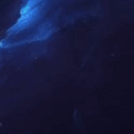
【制药团建】大雨大风中依然快
乐
淅沥沥，淅沥沥……雨正在下个不停！什么样的天气
并不重要，重要的是中国制药网的小伙伴们兴趣盎