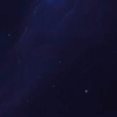
查看详情
2016-07-09
待到春暖花开时，我们再去春游
上个周末，天气正好，微风徐徐，鸟语花香，烟水西