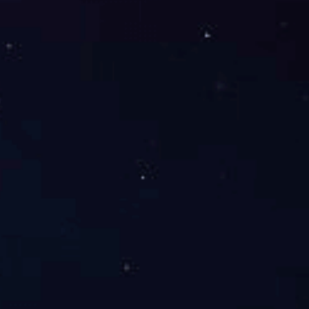
拼的小伙伴们无法和家人一起享受这一刻，但是大家
也是兴旺宝的家人，汤圆也自
查看详情
2016-02-23
0571-81020000
周一到周五8:30-17:30（欢迎来电咨询）