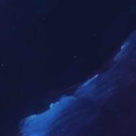
【环保团建】有一种潇洒叫桐
庐，有一种任性叫环保
走进桐庐，处处是风景。这不，就在上周末（7.16—
7.17），我们中国环保在线就来到了素有"钟灵毓秀之
查看详情
2016-07-28